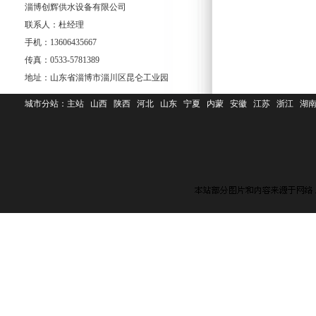
淄博创辉供水设备有限公司
联系人：杜经理
手机：13606435667
传真：0533-5781389
地址：山东省淄博市淄川区昆仑工业园
城市分站：
主站
山西
陕西
河北
山东
宁夏
内蒙
安徽
江苏
浙江
湖