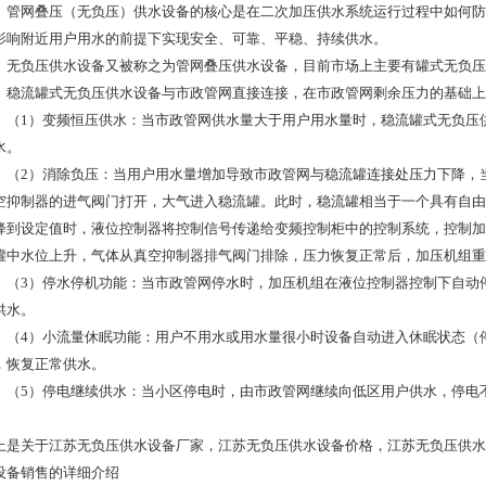
网叠压（无负压）供水设备的核心是在二次加压供水系统运行过程中如何防
影响附近用户用水的前提下实现安全、可靠、平稳、持续供水。
负压供水设备又被称之为管网叠压供水设备，目前市场上主要有罐式无负压
流罐式无负压供水设备与市政管网直接连接，在市政管网剩余压力的基础上
1）变频恒压供水：当市政管网供水量大于用户用水量时，稳流罐式无负压供
水。
2）消除负压：当用户用水量增加导致市政管网与稳流罐连接处压力下降，当
空抑制器的进气阀门打开，大气进入稳流罐。此时，稳流罐相当于一个具有自由
降到设定值时，液位控制器将控制信号传递给变频控制柜中的控制系统，控制加
罐中水位上升，气体从真空抑制器排气阀门排除，压力恢复正常后，加压机组重
3）停水停机功能：当市政管网停水时，加压机组在液位控制器控制下自动停
供水。
4）小流量休眠功能：用户不用水或用水量很小时设备自动进入休眠状态（停
，恢复正常供水。
5）停电继续供水：当小区停电时，由市政管网继续向低区用户供水，停电不
上是关于江苏无负压供水设备厂家，江苏无负压供水设备价格，江苏无负压供水
设备销售的详细介绍