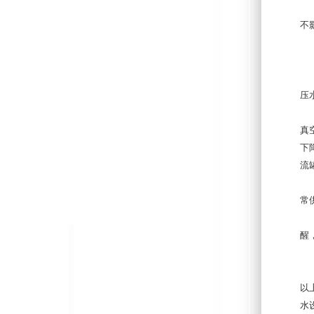
管
不
无
稳
（
压
（
真
下
流
（
常
（
醒
（
以
水