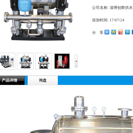
公司名称:
淄博创辉供水
添加时间:
17/07/24
分 享:
1
2
3
产品详情
询盘