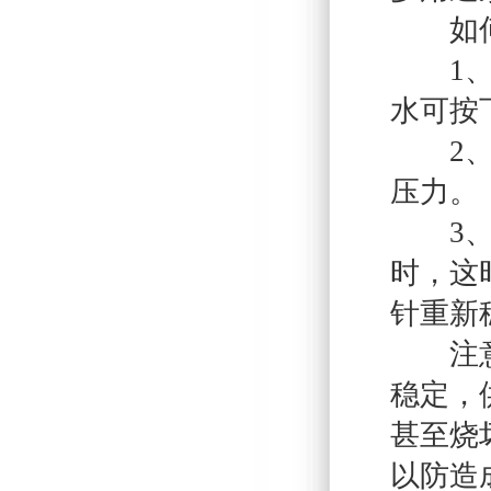
如何
1、由
水可按
2、当
压力。
3、慢
时，这
针重新
注意：
稳定，
甚至烧
以防造