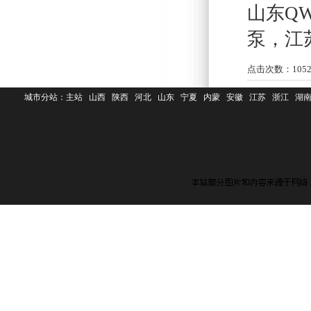
山东Q
泵
，
江
点击次数：
105
城市分站：
主站
山西
陕西
河北
山东
宁夏
内蒙
安徽
江苏
浙江
湖