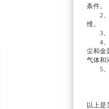
条件。
2、输
维。
3、液体
4、周
尘和金
气体和
5、环
以上是