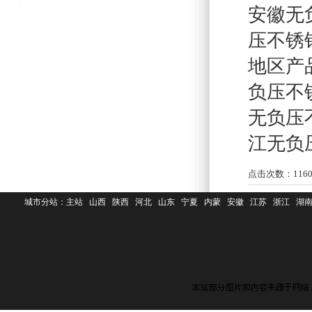
安徽无
压不锈
地区产
负压不
无负压
江无负
点击次数：
116
城市分站：
主站
山西
陕西
河北
山东
宁夏
内蒙
安徽
江苏
浙江
湖