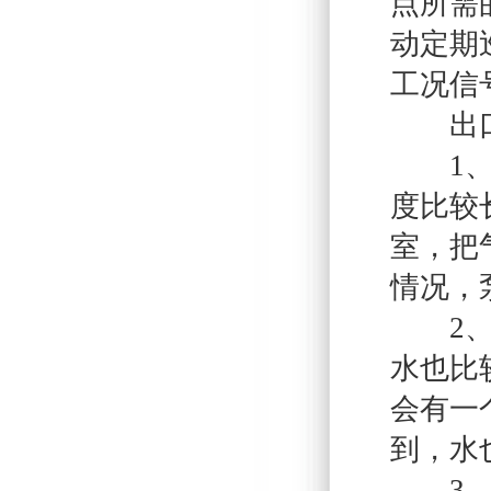
点所需
动定期
工况信
出口
1、如
度比较
室，把
情况，
2、假
水也比
会有一
到，水
3、起