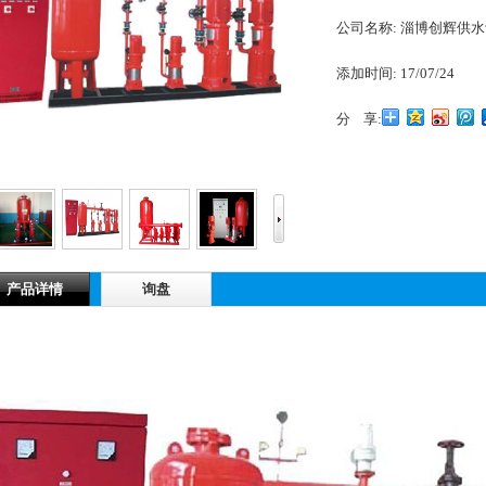
公司名称:
淄博创辉供水
添加时间:
17/07/24
分 享:
1
2
3
产品详情
询盘