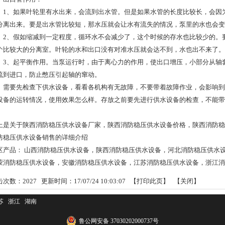
、如果叶轮里有水出来，会流到出水管。但是如果水管的长度比较长，会因为
分离出来。要是出水管比较短，那水压就会让水有流失的情况，泵里的水也会变
、假如缩减到一定程度，循环水不会减少了，这个时候的存水也比较少的。要
个比较大的分离室。叶轮的水和出口没有对准水压就会达不到，水也出不来了。
、起平衡作用。当泵运行时，由于离心力的作用，使出口增压，小部分从轴套
流到进口，防止憋压引起轴的窜动。
要先检查下供水设备，看看各机构有无故障，不要带着故障作业，会影响到
设备的运转情况，使用效果怎么样。存放之前要先进行供水设备的检查，不能带
上是关于陕西消防稳压供水设备厂家，陕西消防稳压供水设备价格，陕西消防稳
防稳压供水设备销售的详细介绍
区产品：
山西消防稳压供水设备
，
陕西消防稳压供水设备
，
河北消防稳压供水
蒙消防稳压供水设备
，
安徽消防稳压供水设备
，
江苏消防稳压供水设备
，
浙江消
击次数：
2027
更新时间：17/07/24 10:03:07 【
打印此页
】 【
关闭
】
苏
浙江
湖南
鲁公网安备 37030202000737号