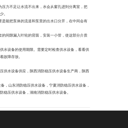
压力不足让水流不出来，水会从窗孔进到分离室，把
少。
是能把泵体的流道和泵里的出水口分开，在中间会有
的间隙漏入叶轮的背面，安装一小管，使这部分介质
供水设备的使用期限。需要定时检查供水设备，看看供
着故障存放。
压供水设备供应，陕西消防稳压供水设备生产商，陕西
设备
，
山东消防稳压供水设备
，
宁夏消防稳压供水设备
，
防稳压供水设备
，
湖南消防稳压供水设备
。