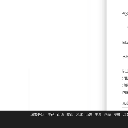
1
气
2
一
3
回
需
水
以
消
地
内
点
城市分站：
主站
山西
陕西
河北
山东
宁夏
内蒙
安徽
江